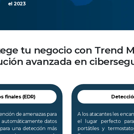
el 2023
ege tu negocio con Trend M
lución avanzada en ciberseg
s finales (EDR)
Detecció
vención de amenazas para
A los atacantes les enca
do automáticamente datos
el lugar perfecto par
 para una detección más
portátiles y termostat