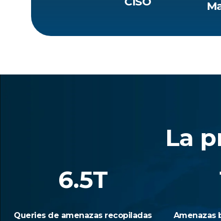
CISO
Ma
La p
6.5T
Queries de amenazas recopiladas
Amenazas b