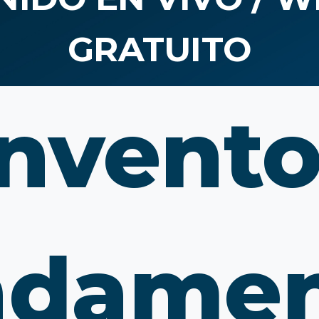
GRATUITO
Invento
ndamen