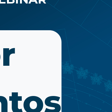
r
tos