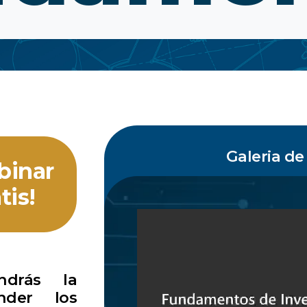
Galeria de
binar
tis!
ndrás la
nder los