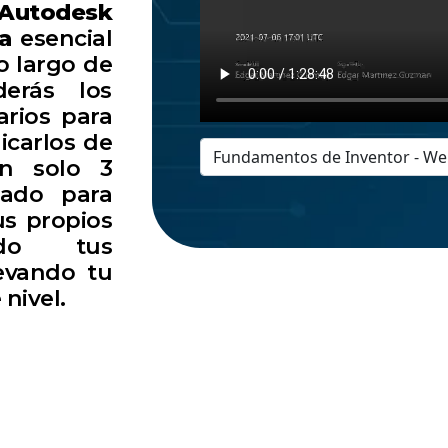
Autodesk
ta
esencial
lo largo de
derás los
arios para
icarlos de
an solo 3
rado para
us propios
ando tus
evando tu
nivel.