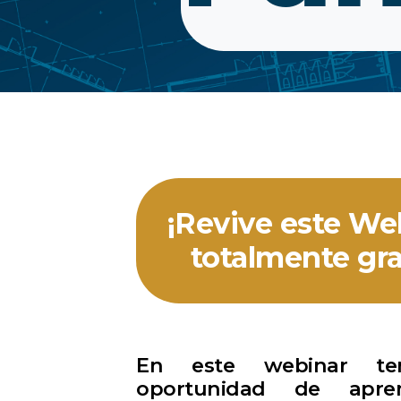
¡Revive este We
totalmente gra
En este webinar te
oportunidad de apre